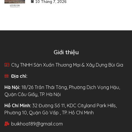
10 Tháng 7, 2026
Giới thiệu
Cty TNHH Sản Xuấn Thương Mại & Xây Dựng Bùi Gia
Địa chỉ:
Hà Nội:
18/26 Trần Thái Tông, Phường Dịch Vọng Hậu,
Quận Cầu Giấy, TP. Hà Nội
Hồ Chí Minh:
32 Đường Số 11, KDC Cityland Park Hills,
Phường 10, Quận Gò Vấp , TP. Hồ Chí Minh
buikhoa189@gmail.com