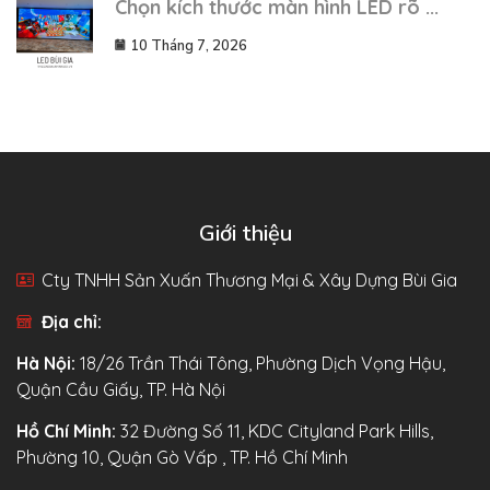
Chọn kích thước màn hình LED rõ ...
10 Tháng 7, 2026
Giới thiệu
Cty TNHH Sản Xuấn Thương Mại & Xây Dựng Bùi Gia
Địa chỉ:
Hà Nội:
18/26 Trần Thái Tông, Phường Dịch Vọng Hậu,
Quận Cầu Giấy, TP. Hà Nội
Hồ Chí Minh:
32 Đường Số 11, KDC Cityland Park Hills,
Phường 10, Quận Gò Vấp , TP. Hồ Chí Minh