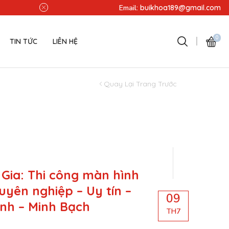
Miễn phí lắp đặt - Miễn phí v
Email:
buikhoa189@gmail.com
0
TIN TỨC
LIÊN HỆ
Quay Lại Trang Trước
 Gia: Thi công màn hình
uyên nghiệp – Uy tín –
09
ình – Minh Bạch
TH7