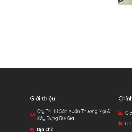
Giới thiệu
Chín
Cty TNHH Sản Xuấn Thương Mại &
Giớ
Xây Dựng Bùi Gia
Da
Địa chỉ: