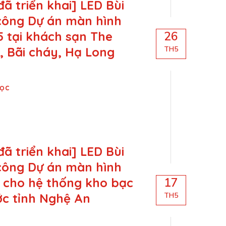
đã triển khai] LED Bùi
 công Dự án màn hình
5 tại khách sạn The
26
 Bãi cháy, Hạ Long
TH5
Đọc
đã triển khai] LED Bùi
 công Dự án màn hình
 cho hệ thống kho bạc
17
c tỉnh Nghệ An
TH5