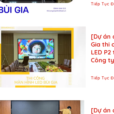
Tiếp Tục 
[Dự án 
Gia thi
LED P2 
Công ty
Tiếp Tục 
[Dự án 