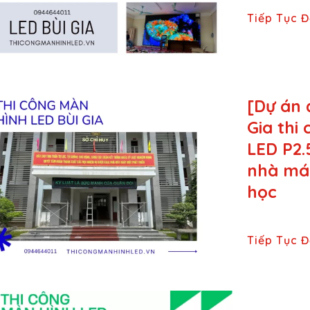
Tiếp Tục 
[Dự án 
Gia thi
LED P2.
nhà máy
học
Tiếp Tục 