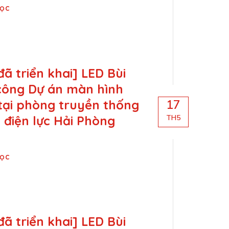
Đọc
đã triển khai] LED Bùi
 công Dự án màn hình
tại phòng truyền thống
17
 điện lực Hải Phòng
TH5
Đọc
đã triển khai] LED Bùi