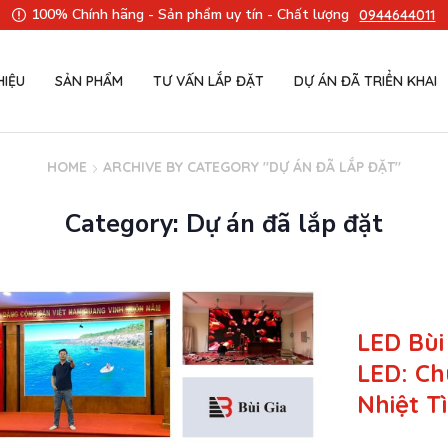
100% Chính hãng - Sản phẩm uy tín - Chất lượng
0944644011
HIỆU
SẢN PHẨM
TƯ VẤN LẮP ĐẶT
DỰ ÁN ĐÃ TRIỂN KHAI
HOME
ARCHIVE BY CATEGORY "DỰ ÁN ĐÃ LẮP ĐẶT"
Category: Dự án đã lắp đặt
LED Bùi
LED: Ch
Nhiệt T