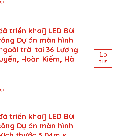
Đọc
đã triển khai] LED Bùi
 công Dự án màn hình
ngoài trời tại 36 Lương
15
uyến, Hoàn Kiếm, Hà
TH5
Đọc
đã triển khai] LED Bùi
 công Dự án màn hình
Kích thước 3,04m x