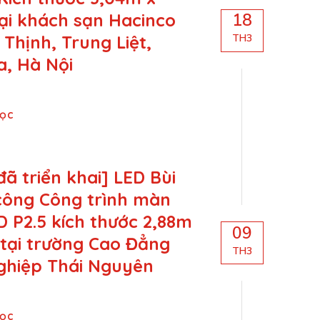
ại khách sạn Hacinco
18
 Thịnh, Trung Liệt,
TH3
, Hà Nội
Đọc
đã triển khai] LED Bùi
 công Công trình màn
D P2.5 kích thước 2,88m
09
 tại trường Cao Đẳng
TH3
ghiệp Thái Nguyên
Đọc