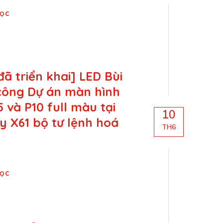
Đọc
đã triển khai] LED Bùi
 công Dự án màn hình
5 và P10 full màu tại
10
 X61 bộ tư lệnh hoá
TH6
Đọc