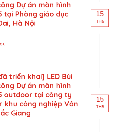
 công Dự án màn hình
5 tại Phòng giáo dục
15
ai, Hà Nội
TH5
Đọc
đã triển khai] LED Bùi
 công Dự án màn hình
5 outdoor tại công ty
15
r khu công nghiệp Vân
TH5
ắc Giang