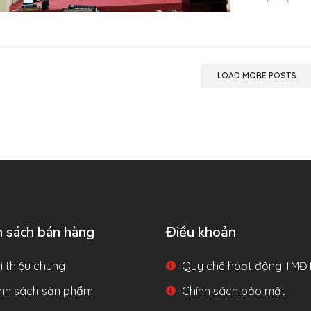
LOAD MORE POSTS
h sách bán hàng
Điều khoản
i thiệu chung
Quy chế hoạt động TMĐ
nh sách sản phẩm
Chính sách bảo mật