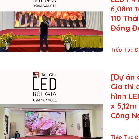
6,08m t
110 Thái
Đống Đa
Tiếp Tục 
[Dự án 
Gia thi
hình LE
x 5,12m
Công N
Tiếp Tục 