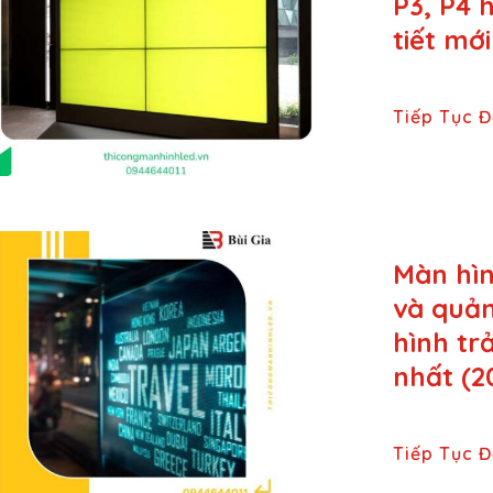
P3, P4 
tiết mớ
Tiếp Tục 
Màn hìn
và quản
hình tr
nhất (2
Tiếp Tục 