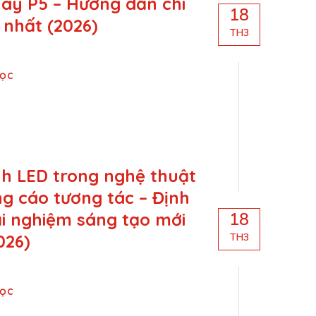
hay P5 – Hướng dẫn chi
18
i nhất (2026)
TH3
Đọc
h LED trong nghệ thuật
g cáo tương tác – Định
ải nghiệm sáng tạo mới
18
026)
TH3
Đọc