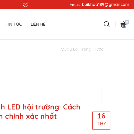
Miễn phí lắp đặt - Miễn phí v
Email:
buikhoa189@gmail.com
0
TIN TỨC
LIÊN HỆ
Quay Lại Trang Trước
h LED hội trường: Cách
n chính xác nhất
16
TH7