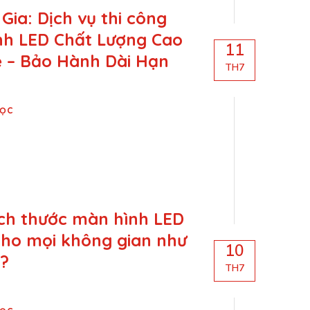
 Gia: Dịch vụ thi công
nh LED Chất Lượng Cao
11
ẻ – Bảo Hành Dài Hạn
TH7
Đọc
ch thước màn hình LED
cho mọi không gian như
10
?
TH7
Đọc