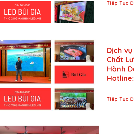
Tiếp Tục 
Dịch vụ
Chất Lư
Hành Dà
Hotline
Tiếp Tục 