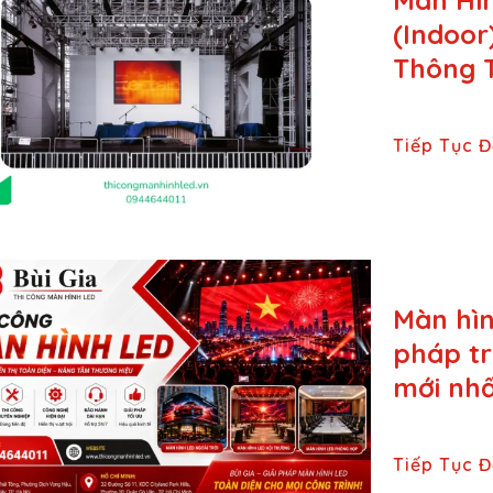
Màn Hì
(Indoor
Thông T
Tiếp Tục 
Màn hìn
pháp tr
mới nhấ
Tiếp Tục 