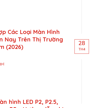
p Các Loại Màn Hình
n Nay Trên Thị Trường
28
m (2026)
TH4
Đọc
n hình LED P2, P2.5,