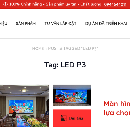
100% Chính hãng - Sản phẩm uy tín - Chất lượng
0944644011
HIỆU
SẢN PHẨM
TƯ VẤN LẮP ĐẶT
DỰ ÁN ĐÃ TRIỂN KHAI
HOME
POSTS TAGGED "LED P3"
Tag: LED P3
Màn hìn
lựa chọ