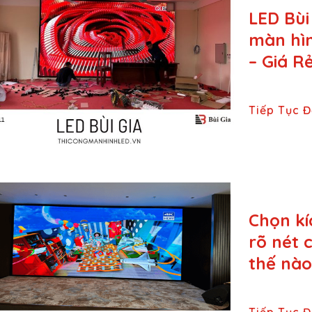
LED Bùi
màn hì
– Giá R
Tiếp Tục 
Chọn kí
rõ nét 
thế nào
Tiếp Tục 