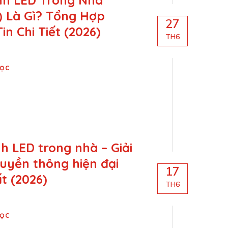
nh LED Trong Nhà
) Là Gì? Tổng Hợp
27
in Chi Tiết (2026)
TH6
Đọc
h LED trong nhà – Giải
uyền thông hiện đại
17
t (2026)
TH6
Đọc