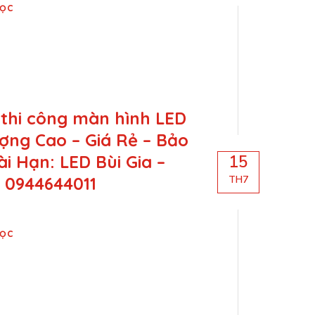
Đọc
 thi công màn hình LED
ợng Cao – Giá Rẻ – Bảo
i Hạn: LED Bùi Gia –
15
: 0944644011
TH7
Đọc