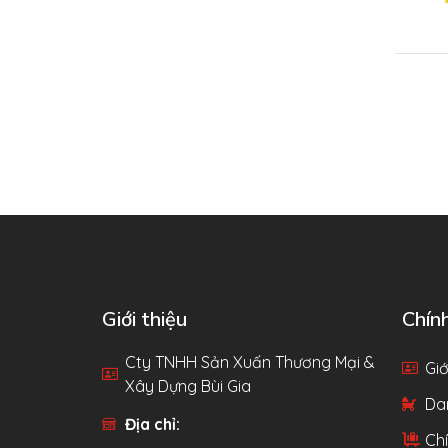
Giới thiệu
Chín
Cty TNHH Sản Xuấn Thương Mại &
Giớ
Xây Dựng Bùi Gia
Da
Địa chỉ:
Chí