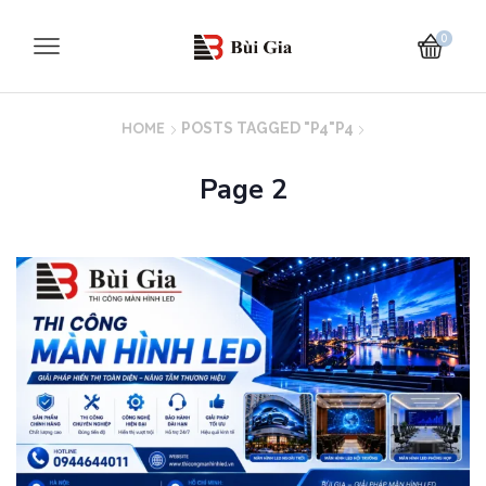
0
HOME
POSTS TAGGED "P4"
P4
Page 2