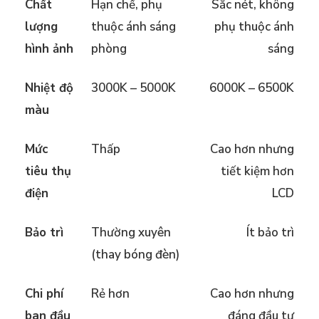
Chất
Hạn chế, phụ
Sắc nét, không
lượng
thuộc ánh sáng
phụ thuộc ánh
hình ảnh
phòng
sáng
Nhiệt độ
3000K – 5000K
6000K – 6500K
màu
Mức
Thấp
Cao hơn nhưng
tiêu thụ
tiết kiệm hơn
điện
LCD
Bảo trì
Thường xuyên
Ít bảo trì
(thay bóng đèn)
Chi phí
Rẻ hơn
Cao hơn nhưng
ban đầu
đáng đầu tư