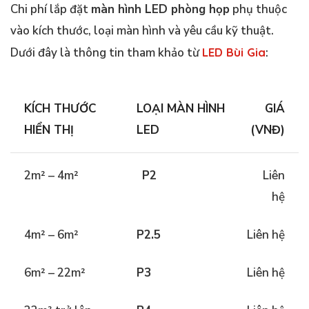
Chi phí lắp đặt
màn hình LED phòng họp
phụ thuộc
vào kích thước, loại màn hình và yêu cầu kỹ thuật.
Dưới đây là thông tin tham khảo từ
LED Bùi Gia
:
KÍCH THƯỚC
LOẠI MÀN HÌNH
GIÁ
HIỂN THỊ
LED
(VNĐ)
2m² – 4m²
P2
Liên
hệ
4m² – 6m²
P2.5
Liên hệ
6m² – 22m²
P3
Liên hệ