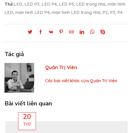
Thẻ:
LED
,
LED P3
,
LED P4
,
LED P5
,
LED trong nhà
,
màn hình
LED
,
màn hình LED P4
,
màn hình LED trong nhà
,
P2
,
P3
,
P4
Tác giả
Quản Trị Viên
Các bài viết khác của Quản Trị Viên
Bài viết liên quan
20
TH7