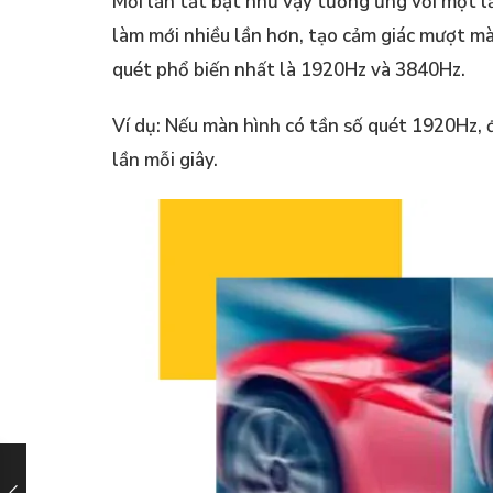
Mỗi lần tắt bật như vậy tương ứng với một l
làm mới nhiều lần hơn, tạo cảm giác mượt mà
quét phổ biến nhất là 1920Hz và 3840Hz.
Ví dụ: Nếu màn hình có tần số quét 1920Hz, 
lần mỗi giây.