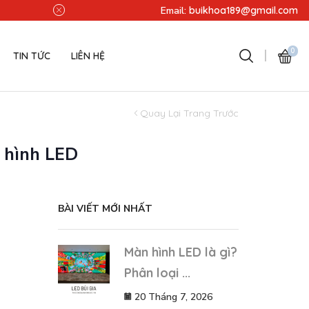
Miễn phí lắp đặt - Miễn phí v
Email:
buikhoa189@gmail.com
0
TIN TỨC
LIÊN HỆ
Quay Lại Trang Trước
n hình LED
BÀI VIẾT MỚI NHẤT
Màn hình LED là gì?
Phân loại ...
20 Tháng 7, 2026