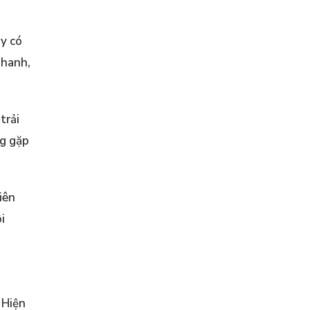
ày có
nhanh,
trải
ng gặp
iên
i
 Hiện