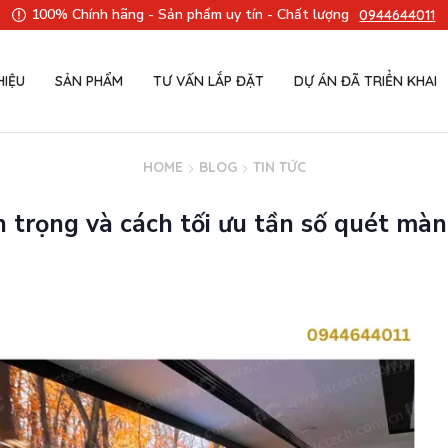
100% Chính hãng - Sản phẩm uy tín - Chất lượng
0944644011
HIỆU
SẢN PHẨM
TƯ VẤN LẮP ĐẶT
DỰ ÁN ĐÃ TRIỂN KHAI
HOME
BLOG
TIN TỨC
trọng và cách tối ưu tần số quét mà