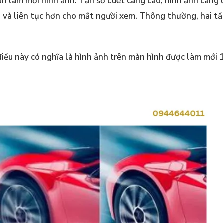
ần làm mới hình ảnh. Tần số quét càng cao, hình ảnh càng
 và liên tục hơn cho mắt người xem. Thông thường, hai tầ
điều này có nghĩa là hình ảnh trên màn hình được làm mới