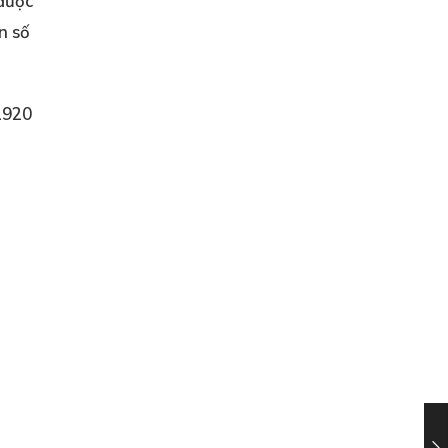
 được
n số
 1920