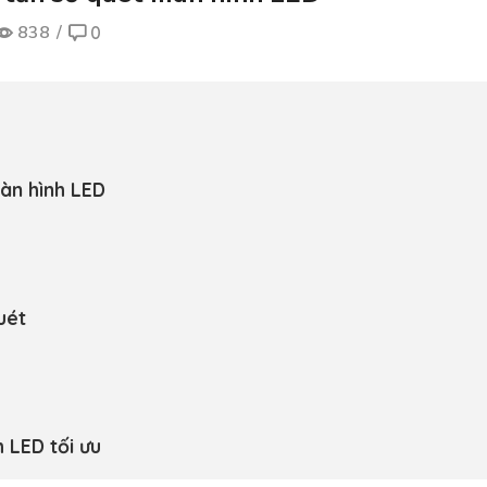
838
/
0
àn hình LED
uét
 LED tối ưu