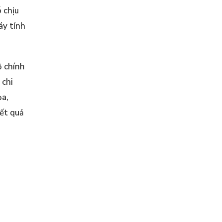
 chịu
áy tính
ộ chính
 chi
ọa,
kết quả