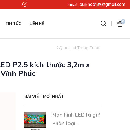
Miễn phí lắp đặt - Miễn phí v
Email:
buikhoa189@gmail.com
0
TIN TỨC
LIÊN HỆ
Quay Lại Trang Trước
LED P2.5 kích thước 3,2m x
 Vĩnh Phúc
BÀI VIẾT MỚI NHẤT
Màn hình LED là gì?
Phân loại ...