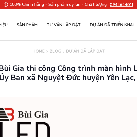
100% Chính hãng - Sản phẩm uy tín - Chất lượng
0944644011
HIỆU
SẢN PHẨM
TƯ VẤN LẮP ĐẶT
DỰ ÁN ĐÃ TRIỂN KHAI
HOME
BLOG
DỰ ÁN ĐÃ LẮP ĐẶT
 Bùi Gia thi công Công trình màn hình 
 Ủy Ban xã Nguyệt Đức huyện Yên Lạc,