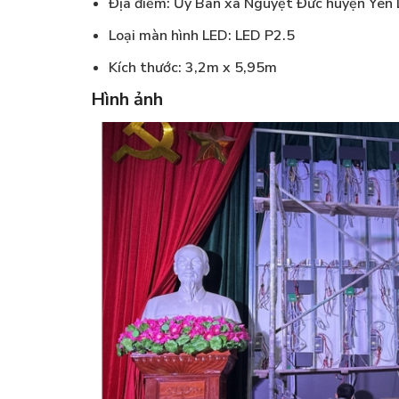
Địa điểm: Ủy Ban xã Nguyệt Đức huyện Yên 
Loại màn hình LED: LED P2.5
Kích thước: 3,2m x 5,95m
Hình ảnh