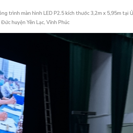
Công trình màn hình LED P2.5 kích thước 3,2m x 5,95m tại 
 Đức huyện Yên Lạc, Vĩnh Phúc