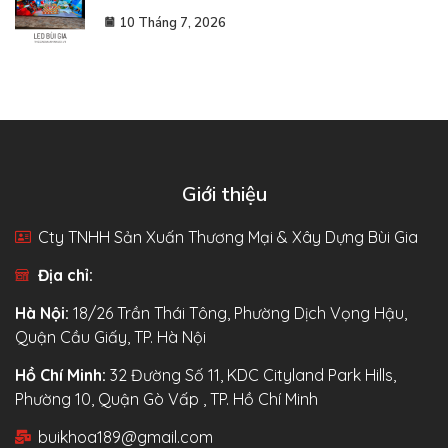
10 Tháng 7, 2026
Giới thiệu
Cty TNHH Sản Xuấn Thương Mại & Xây Dựng Bùi Gia
Địa chỉ:
Hà Nội:
18/26 Trần Thái Tông, Phường Dịch Vọng Hậu,
Quận Cầu Giấy, TP. Hà Nội
Hồ Chí Minh:
32 Đường Số 11, KDC Cityland Park Hills,
Phường 10, Quận Gò Vấp , TP. Hồ Chí Minh
buikhoa189@gmail.com