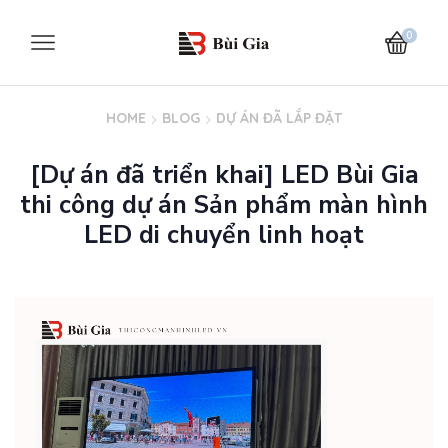
0
HOME
BLOG
DỰ ÁN ĐÃ LẮP ĐẶT
[Dự án đã triển khai] LED Bùi Gia
thi công dự án Sản phẩm màn hình
LED di chuyển linh hoạt