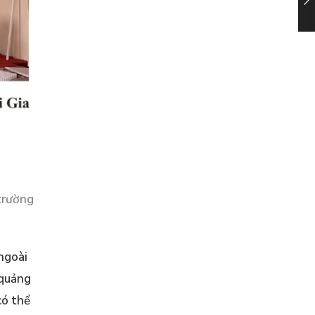
 trường
 ngoài
 quảng
có thể