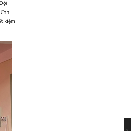
 Đội
lĩnh
ết kiệm