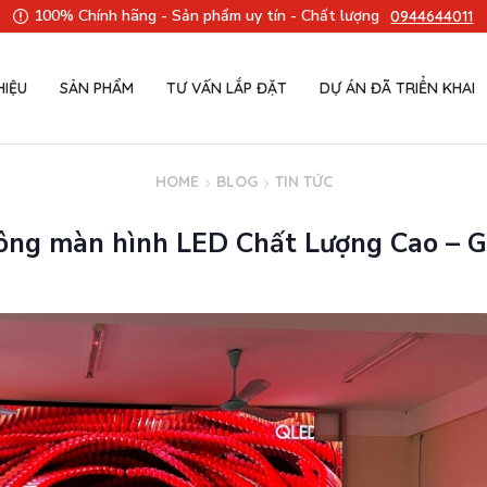
100% Chính hãng - Sản phẩm uy tín - Chất lượng
0944644011
HIỆU
SẢN PHẨM
TƯ VẤN LẮP ĐẶT
DỰ ÁN ĐÃ TRIỂN KHAI
HOME
BLOG
TIN TỨC
 công màn hình LED Chất Lượng Cao – 