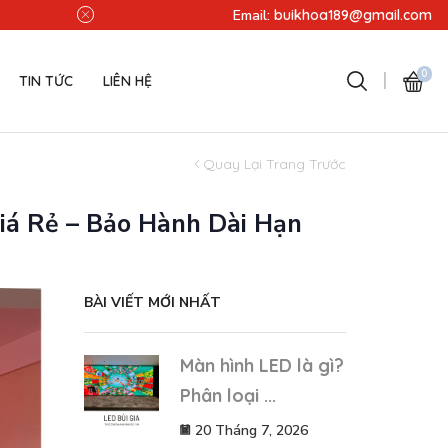
Miễn phí lắp đặt - Miễn phí v
Email:
buikhoa189@gmail.com
0
TIN TỨC
LIÊN HỆ
Quay Lại Trang Trước
Giá Rẻ – Bảo Hành Dài Hạn
BÀI VIẾT MỚI NHẤT
Màn hình LED là gì?
Phân loại ...
20 Tháng 7, 2026