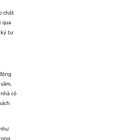
o chất
ệ qua
 ký tư
 động
 sắm,
 nhà có
khách
 như
trong