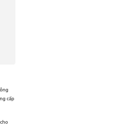
công
ung cấp
 cho