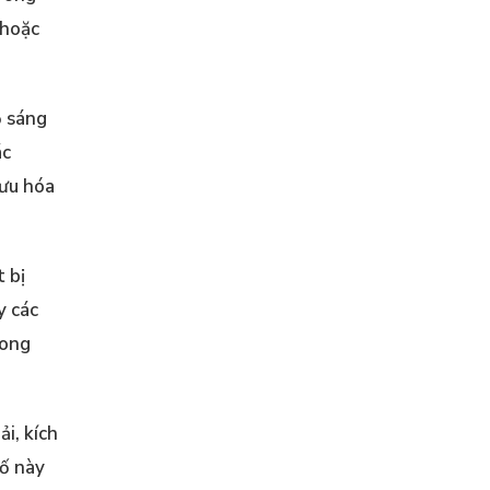
 hoặc
ộ sáng
ác
 ưu hóa
t bị
y các
rong
i, kích
tố này